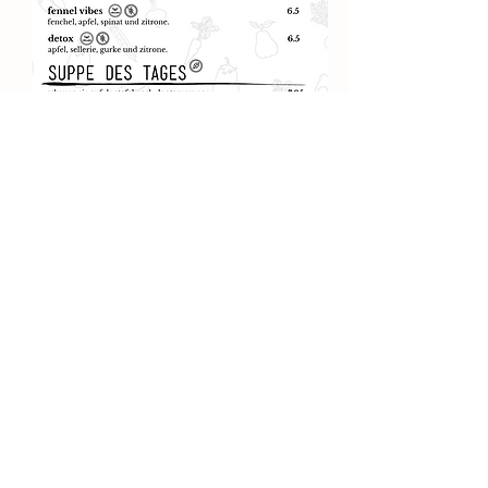
online bestellen
locatie
limmerhoek 62
1811 BA Alkmaar
contact
goodfood@saladebaroogst.nl