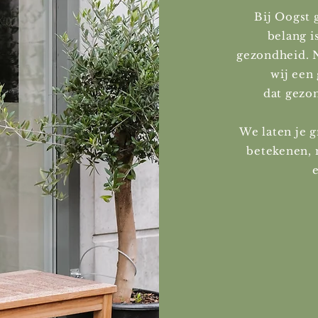
Bij Oogst 
belang i
gezondheid. N
wij een
dat gezo
We laten je g
betekenen, 