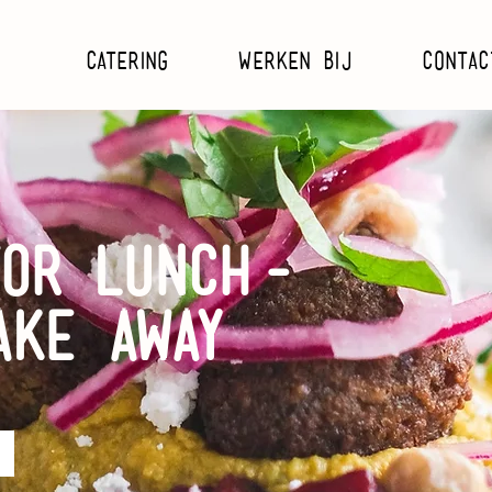
Catering
Werken bij
Contac
for lunch-
ake away