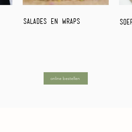
salades en
wraps
soe
j jou
verse maaltijdsalades en volkoren
verwa
udig
wraps. Perfecte brandstof voor een
soepe
actieve levensstijl. Vol smaak, eiwitten
koude
en groenten!
online bestellen