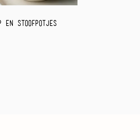
p en stoofpotjes
rm jezelf met onze huisgemaakte
n en stoofpotjes. Perfect voor
 dagen!