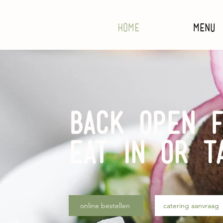
Home
Menu
back open 
eat in or t
online bestellen
catering aanvraag