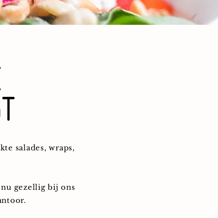
e
gt
kte salades, wraps,
nu gezellig bij ons
antoor.